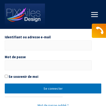
Aller
au
contenu
Main
Menu
Identifiant ou adresse e-mail
Mot de passe
Se souvenir de moi
Mot de passe oublié ?