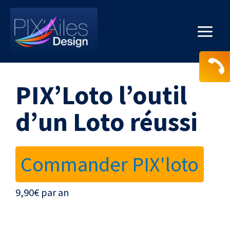
Aller
au
contenu
Main
Menu
PIX’Loto l’outil
d’un Loto réussi
Commander PIX'loto
9,90€ par an