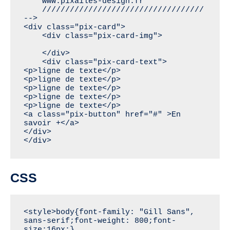
    www.pixailes-design.fr

    ///////////////////////////////////

-->

<div class="pix-card">

    <div class="pix-card-img">

    </div>

    <div class="pix-card-text">

<p>ligne de texte</p>

<p>ligne de texte</p>

<p>ligne de texte</p>

<p>ligne de texte</p>

<p>ligne de texte</p>

<a class="pix-button" href="#" >En 
savoir +</a> 

</div>

</div>
CSS
<style>body{font-family: "Gill Sans", 
sans-serif;font-weight: 800;font-
size:16px;}
