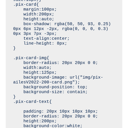
.pix-card{

    margin:100px;

    width:200px;

    height:auto;

    box-shadow: rgba(50, 50, 93, 0.25) 
0px 6px 12px -2px, rgba(0, 0, 0, 0.3) 
0px 3px 7px -3px;

    text-align:center;

    line-height: 8px;

}

.pix-card-img{

    border-radius: 20px 20px 0 0;

    width:auto;

    height:125px;

    background-image: url("img/pix-
ailesV2022-200-card.png");

    background-position: top;

    background-size: contain;

}

.pix-card-text{

    padding: 20px 10px 10px 10px;

    border-radius: 20px 20px 0 0;

    height:200px;

    background-color:white;
