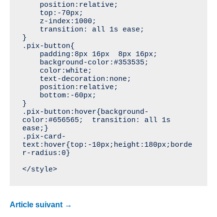
    position:relative;

    top:-70px;

    z-index:1000;

    transition: all 1s ease;

}

.pix-button{

    padding:8px 16px  8px 16px;

    background-color:#353535;

    color:white;

    text-decoration:none;

    position:relative;

    bottom:-60px;

}

.pix-button:hover{background-
color:#656565;  transition: all 1s 
ease;}

.pix-card-
text:hover{top:-10px;height:180px;borde
r-radius:0}

</style>
Navigation
Article suivant
→